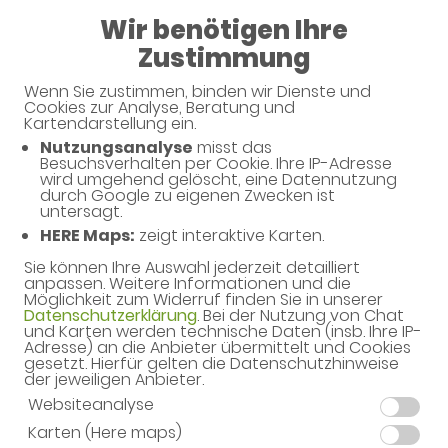
Wir benötigen Ihre
08:00 - 18:30
Zustimmung
Hummelgau-Apotheke
Wenn Sie zustimmen, binden wir Dienste und
Cookies zur Analyse, Beratung und
Kartendarstellung ein.
Nutzungsanalyse
misst das
Haben Sie noch Fragen?
Besuchsverhalten per Cookie. Ihre IP-Adresse
wird umgehend gelöscht, eine Datennutzung
durch Google zu eigenen Zwecken ist
untersagt.
Dann schreiben Sie uns einfach eine Nachricht oder
HERE Maps:
zeigt interaktive Karten.
rufen Sie uns direkt unter 09201 - 7822 an. Wir helfen
Ihnen gerne weiter.
Sie können Ihre Auswahl jederzeit detailliert
anpassen. Weitere Informationen und die
Möglichkeit zum Widerruf finden Sie in unserer
Datenschutzerklärung
. Bei der Nutzung von Chat
und Karten werden technische Daten (insb. Ihre IP-
Ihre Daten
Adresse) an die Anbieter übermittelt und Cookies
gesetzt. Hierfür gelten die Datenschutzhinweise
Vorname*
der jeweiligen Anbieter.
Websiteanalyse
Karten (Here maps)